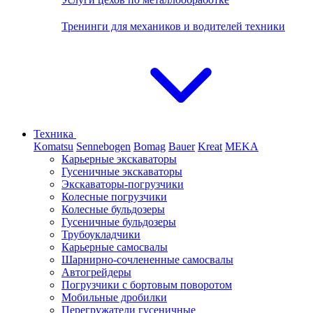
Тренинги для механиков и водителей техники
Техника
Komatsu
Sennebogen
Bomag
Bauer
Kreat
MEKA
Карьерные экскаваторы
Гусеничные экскаваторы
Экскаваторы-погрузчики
Колесные погрузчики
Колесные бульдозеры
Гусеничные бульдозеры
Трубоукладчики
Карьерные самосвалы
Шарнирно-сочлененные cамосвалы
Автогрейдеры
Погрузчики с бортовым поворотом
Мобильные дробилки
Перегружатели гусеничные