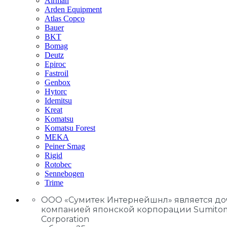
Airman
Arden Equipment
Atlas Сopco
Bauer
BKT
Bomag
Deutz
Epiroc
Fastroil
Genbox
Hytorc
Idemitsu
Kreat
Komatsu
Komatsu Forest
MEKA
Peiner Smag
Rigid
Rotobec
Sennebogen
Trime
ООО «Сумитек Интернейшнл» является д
компанией японской корпорации Sumito
Corporation