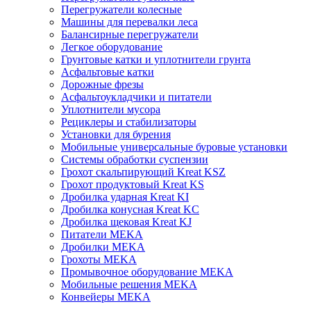
Перегружатели колесные
Машины для перевалки леса
Балансирные перегружатели
Легкое оборудование
Грунтовые катки и уплотнители грунта
Асфальтовые катки
Дорожные фрезы
Асфальтоукладчики и питатели
Уплотнители мусора
Рециклеры и стабилизаторы
Установки для бурения
Мобильные универсальные буровые установки
Системы обработки суспензии
Грохот скальпирующий Kreat KSZ
Грохот продуктовый Kreat KS
Дробилка ударная Kreat KI
Дробилка конусная Kreat KC
Дробилка щековая Kreat KJ
Питатели MEKA
Дробилки MEKA
Грохоты MEKA
Промывочное оборудование MEKA
Мобильные решения MEKA
Конвейеры MEKA