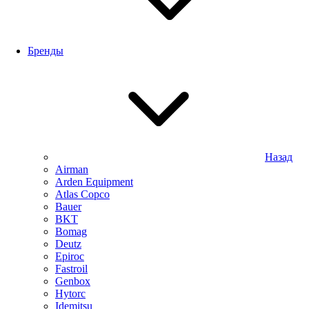
Бренды
Назад
Airman
Arden Equipment
Atlas Сopco
Bauer
BKT
Bomag
Deutz
Epiroc
Fastroil
Genbox
Hytorc
Idemitsu