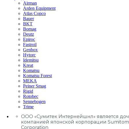
Airman
Arden Equipment
Atlas Сopco
Bauer
BKT
Bomag
Deutz
Epiroc
Fastroil
Genbox
Hytorc
Idemitsu
Kreat
Komatsu
Komatsu Forest
MEKA
Peiner Smag
Rigid
Rotobec
Sennebogen
Trime
ООО «Сумитек Интернейшнл» является до
компанией японской корпорации Sumitom
Corporation