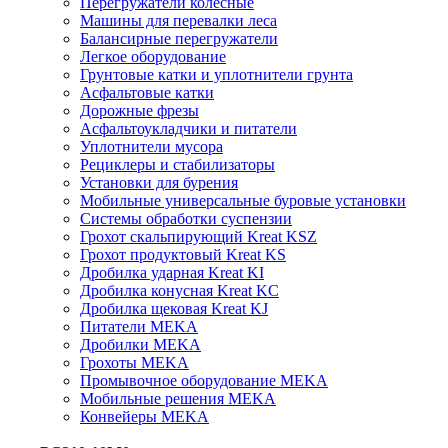
Перегружатели колесные
Машины для перевалки леса
Балансирные перегружатели
Легкое оборудование
Грунтовые катки и уплотнители грунта
Асфальтовые катки
Дорожные фрезы
Асфальтоукладчики и питатели
Уплотнители мусора
Рециклеры и стабилизаторы
Установки для бурения
Мобильные универсальные буровые установки
Системы обработки суспензии
Грохот скальпирующий Kreat KSZ
Грохот продуктовый Kreat KS
Дробилка ударная Kreat KI
Дробилка конусная Kreat KC
Дробилка щековая Kreat KJ
Питатели MEKA
Дробилки MEKA
Грохоты MEKA
Промывочное оборудование MEKA
Мобильные решения MEKA
Конвейеры MEKA