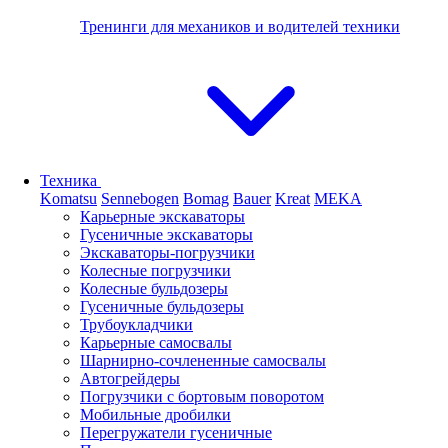
Тренинги для механиков и водителей техники
Техника
Komatsu
Sennebogen
Bomag
Bauer
Kreat
MEKA
Карьерные экскаваторы
Гусеничные экскаваторы
Экскаваторы-погрузчики
Колесные погрузчики
Колесные бульдозеры
Гусеничные бульдозеры
Трубоукладчики
Карьерные самосвалы
Шарнирно-сочлененные cамосвалы
Автогрейдеры
Погрузчики с бортовым поворотом
Мобильные дробилки
Перегружатели гусеничные